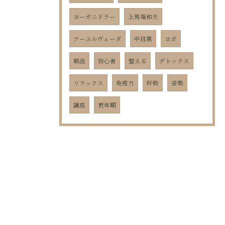
ヨーガニドラー
上馬塲和夫
アーユルヴェーダ
中目黒
ヨガ
朝活
初心者
整える
デトックス
リラックス
免疫力
呼吸
姿勢
講座
更年期