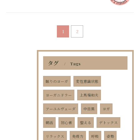
1
2
タグ
Tags
眠りのヨーガ
変性意識状態
ヨーガニドラー
上馬塲和夫
アーユルヴェーダ
中目黒
ヨガ
お問い合わせはこちら
朝活
初心者
整える
デトックス
リラックス
免疫力
呼吸
姿勢