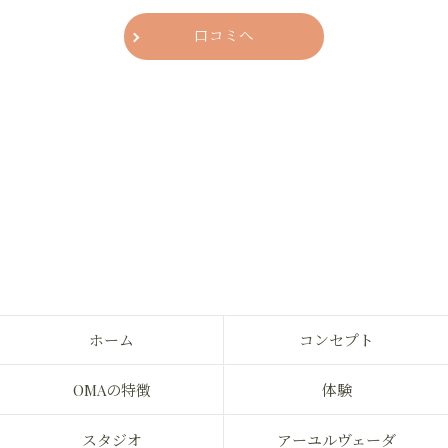
The teachers have a wealth of knowledge
about Ayurveda and are good at speaking, so
口コミへ
I enjoy every session.
I gain a lot from the Ayurvedic perspective,
being able to look at myself in a new light
and discover aspects of myself that I didn't
know existed.
ホーム
コンセプト
OMAの特徴
体験
スタジオ
アーユルヴェーダ