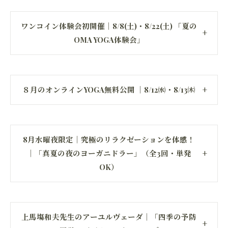
ワンコイン体験会初開催｜8/8(土)・8/22(土) 「夏の
OMA YOGA体験会」
８月のオンラインYOGA無料公開 ｜8/12㈬・8/13㈭
8月水曜夜限定｜究極のリラクゼーションを体感！
｜「真夏の夜のヨーガニドラー」（全3回・単発
OK）
上馬塲和夫先生のアーユルヴェーダ｜「四季の予防