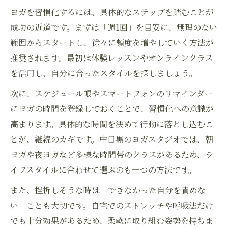
ヨガを習慣化するには、具体的なステップを踏むことが
仕事後に最適なヨガ時間とその効果
成功の近道です。まずは「週1回」を目安に、無理のない
ストレス解消に役立つヨガの習慣化方法
範囲からスタートし、徐々に頻度を増やしていく方法が
予約制ヨガスタジオの活用ポイント
推奨されます。最初は体験レッスンやオンラインクラス
夜ヨガで心と体をリセットする実践法
を活用し、自分に合ったスタイルを探しましょう。
仕事帰りでも通いやすいヨガ選びのコツ
次に、スケジュール帳やスマートフォンのリマインダー
自宅でもできる中目黒流ヨガ習慣の工夫
にヨガの時間を登録しておくことで、習慣化への意識が
自宅ヨガで無理なく続けるための工夫
高まります。具体的な時間を決めて行動に落とし込むこ
短時間のストレッチヨガで効果を実感
とが、継続のカギです。中目黒のヨガスタジオでは、朝
呼吸法と組み合わせたヨガの実践方法
ヨガや夜ヨガなど多様な時間帯のクラスがあるため、ラ
スタジオと自宅ヨガのメリットを比較
イフスタイルに合わせて選ぶのも一つの方法です。
オンラインヨガの活用で選択肢を広げる
また、挫折しそうな時は「できなかった自分を責めな
い」ことも大切です。自宅でのストレッチや呼吸法だけ
でも十分効果があるため、柔軟に取り組む姿勢を持ちま