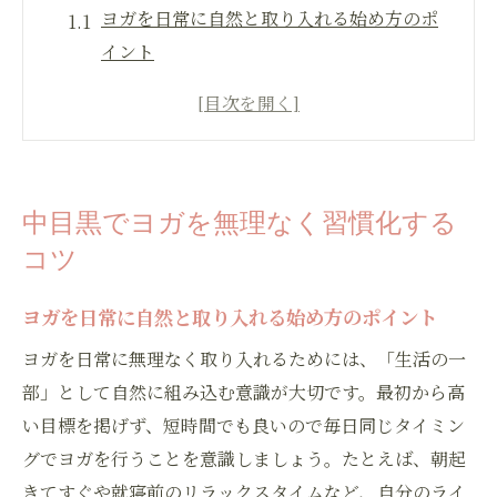
ヨガを日常に自然と取り入れる始め方のポ
イント
無理なく続けるためのヨガ習慣化ステップ
中目黒のヨガで生活リズムを整える方法
ヨガスタジオ選びが習慣化のカギになる理
由
中目黒でヨガを無理なく習慣化する
男性も安心できるヨガ環境の見極め方
コツ
毎日の生活に溶け込むヨガの始め方
ヨガをスケジュールに組み込むコツとは
ヨガを日常に自然と取り入れる始め方のポイント
朝と夜で違うヨガの習慣化メリット
ヨガを日常に無理なく取り入れるためには、「生活の一
忙しい日でもヨガを続ける工夫と実践法
部」として自然に組み込む意識が大切です。最初から高
自宅ヨガとスタジオ利用の上手な使い分け
い目標を掲げず、短時間でも良いので毎日同じタイミン
グでヨガを行うことを意識しましょう。たとえば、朝起
ヨガ初心者が気負わず続けるための心構え
きてすぐや就寝前のリラックスタイムなど、自分のライ