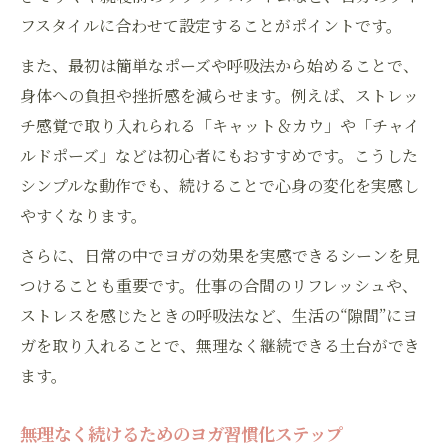
男性も安心のヨガ継続術を紹介
フスタイルに合わせて設定することがポイントです。
男性が通いやすいヨガスタジオの特徴とは
また、最初は簡単なポーズや呼吸法から始めることで、
ヨガで感じる男性ならではの変化と効果
身体への負担や挫折感を減らせます。例えば、ストレッ
ヨガ初心者の男性が続けやすいポイント
チ感覚で取り入れられる「キャット＆カウ」や「チャイ
シャワー設備や更衣室の使い勝手をチェッ
ルドポーズ」などは初心者にもおすすめです。こうした
ク
シンプルな動作でも、続けることで心身の変化を実感し
カップルや夫婦で楽しむヨガのすすめ
やすくなります。
朝ヨガで一日をリズム良く始める方法
さらに、日常の中でヨガの効果を実感できるシーンを見
朝ヨガで得られる心身のリフレッシュ効果
つけることも重要です。仕事の合間のリフレッシュや、
スッキリ目覚めるためのヨガ活用術
ストレスを感じたときの呼吸法など、生活の“隙間”にヨ
朝の短時間ヨガで生活リズムが整う理由
ガを取り入れることで、無理なく継続できる土台ができ
中目黒で人気の朝ヨガクラスの魅力
ます。
朝ヨガと通常レッスンの違いを比較
無理なく続けるためのヨガ習慣化ステップ
仕事帰りにリフレッシュするヨガ活用術