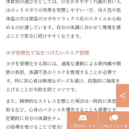
体質別の選び方としては、汗をかきやすく代謝が良い人
はホットヨガでの効果を実感しやすい一方、冷え性や低
体温の方は常温のヨガやリラックス系のスタイルから始
めるのが適しています。自分の体調に合わせて環境を選
ぶことで安全に続けやすくなります。
ヨガ習慣化で気をつけたいリスク管理
ヨガを習慣化する際には、過度な運動による筋肉痛や関
節の負担、体調不良のリスクを管理することが必要で
す。特に初心者は無理なポーズを避け、段階的に強度を
上げることが失敗を防ぐコツです。
また、精神的なストレスを感じた場合は一時的に休息を
取るなど、心身のバランスを優先することも重要です。
定期的に自分の体調をチェックし、必要に応じて専門家
ご予約はこちら
LINEはこちら
の指導を受けることで安全に習慣化が可能になります。