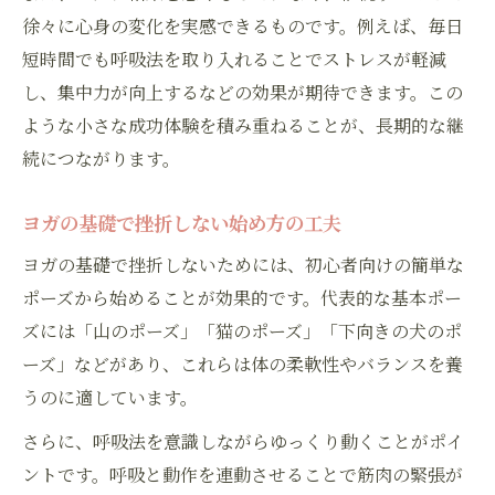
ヨガポーズ上級編に挑戦する前の準備
徐々に心身の変化を実感できるものです。例えば、毎日
ヨガのポーズで体感する心身の変化とは
短時間でも呼吸法を取り入れることでストレスが軽減
安全に続けるヨガ習慣の作り方とは
し、集中力が向上するなどの効果が期待できます。この
ヨガを安全に続けるためのポイント
ような小さな成功体験を積み重ねることが、長期的な継
続につながります。
ホットヨガの注意点と体質別の選び方
ヨガ習慣化で気をつけたいリスク管理
ヨガの基礎で挫折しない始め方の工夫
ヨガの道筋を守る継続の工夫を紹介
ヨガの基礎で挫折しないためには、初心者向けの簡単な
ヨガの効果を最大化する習慣作りの秘訣
ポーズから始めることが効果的です。代表的な基本ポー
ズには「山のポーズ」「猫のポーズ」「下向きの犬のポ
ーズ」などがあり、これらは体の柔軟性やバランスを養
うのに適しています。
さらに、呼吸法を意識しながらゆっくり動くことがポイ
ントです。呼吸と動作を連動させることで筋肉の緊張が