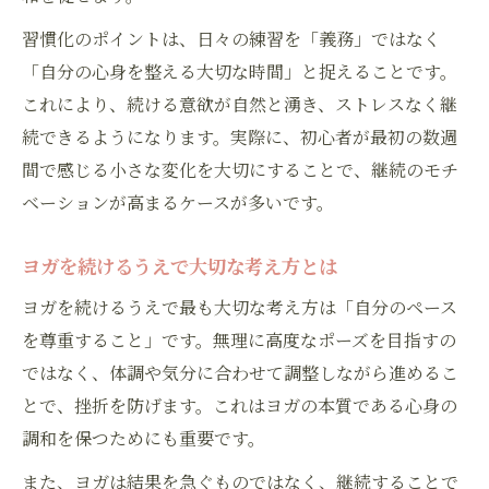
30分のヨガ習慣がもたらす生活改善例
習慣化のポイントは、日々の練習を「義務」ではなく
ヨガを毎日続けることで得られる気づき
「自分の心身を整える大切な時間」と捉えることです。
ヨガと筋トレの違いと効果の実感方法
これにより、続ける意欲が自然と湧き、ストレスなく継
初心者が抑えたいヨガの効果と注意点
続できるようになります。実際に、初心者が最初の数週
ヨガで得られる主な効果とその理由
間で感じる小さな変化を大切にすることで、継続のモチ
ヨガ初心者が知るべき注意ポイント
ベーションが高まるケースが多いです。
ヨガで筋肉がつくメカニズムを解説
ヨガを続けるうえで大切な考え方とは
ヨガの基本12ポーズと効果的な習得法
ヨガを続けるうえで最も大切な考え方は「自分のペース
ヨガを安全に楽しむための基本知識
を尊重すること」です。無理に高度なポーズを目指すの
ヨガポーズと心身の変化を徹底解説
ではなく、体調や気分に合わせて調整しながら進めるこ
ヨガのポーズ一覧から選ぶ効果的動作
とで、挫折を防げます。これはヨガの本質である心身の
ヨガ基本ポーズの名前と意味を知る
調和を保つためにも重要です。
ヨガポーズ初心者向けのコツと注意点
また、ヨガは結果を急ぐものではなく、継続することで