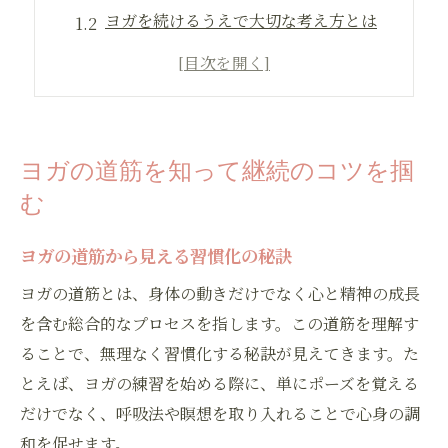
ヨガを続けるうえで大切な考え方とは
ヨガの基礎で挫折しない始め方の工夫
ヨガ習慣を身につけるためのポイント
ヨガにハマる人の特徴とその理由を解説
4つのヨガで見つける自分らしい実践法
ヨガの道筋を知って継続のコツを掴
ヨガの4つの道とは何かを徹底整理
む
自分に合うヨガ実践法をどう選ぶか
ヨガの道筋から見える習慣化の秘訣
ヨガの種類別メリットと特徴を比較
ヨガの道筋で理想の学び方を見つける
ヨガの道筋とは、身体の動きだけでなく心と精神の成長
を含む総合的なプロセスを指します。この道筋を理解す
ヨガ初心者が実践しやすい道筋の選び方
ることで、無理なく習慣化する秘訣が見えてきます。た
もし毎日30分続けたら何が変わる？
とえば、ヨガの練習を始める際に、単にポーズを覚える
毎日ヨガを続けた結果に現れる変化
だけでなく、呼吸法や瞑想を取り入れることで心身の調
ヨガで期待できる心身のリアルな効果
和を促せます。