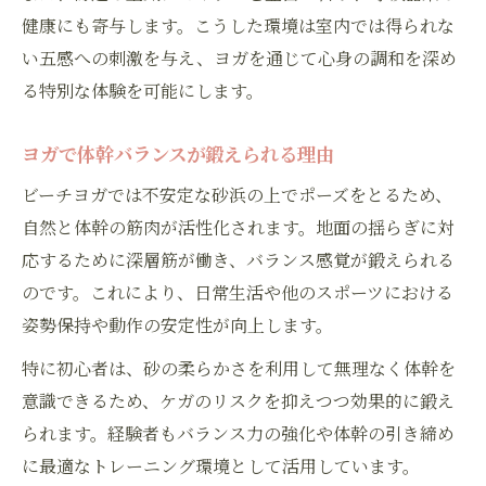
日常生活とビーチヨガのバランスの整え方
健康にも寄与します。こうした環境は室内では得られな
定期的なヨガで実感できる健康変化
い五感への刺激を与え、ヨガを通じて心身の調和を深め
ヨガを続けるための目標設定とコツ
る特別な体験を可能にします。
入浴後や日常ケアとヨガの最適な関係
入浴後にヨガを行う際の注意ポイント
ヨガで体幹バランスが鍛えられる理由
ヨガと日常ケアを両立する最適なタイミン
ビーチヨガでは不安定な砂浜の上でポーズをとるため、
グ
自然と体幹の筋肉が活性化されます。地面の揺らぎに対
ヨガ前後のケアが体への効果を高める理由
応するために深層筋が働き、バランス感覚が鍛えられる
のです。これにより、日常生活や他のスポーツにおける
体調管理に役立つヨガの活用法とポイント
姿勢保持や動作の安定性が向上します。
日常生活でヨガを取り入れる方法を解説
特に初心者は、砂の柔らかさを利用して無理なく体幹を
意識できるため、ケガのリスクを抑えつつ効果的に鍛え
られます。経験者もバランス力の強化や体幹の引き締め
に最適なトレーニング環境として活用しています。