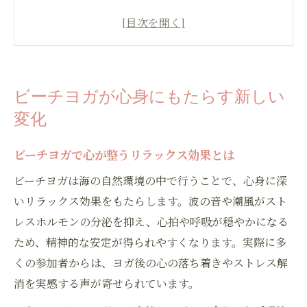
ヨガで体幹バランスが鍛えられる理由
自然環境がヨガの集中力に与える影響
ビーチヨガと室内ヨガの効果的な違い
自然に包まれて行うヨガの魅力と効果
ビーチヨガが心身にもたらす新しい
自然と一体になれるヨガの開放感を実感
変化
ビーチヨガ独自のリラックス感を味わうコ
ツ
ビーチヨガで心が整うリラックス効果とは
太陽や風がヨガの効果を高める理由
ビーチヨガは海の自然環境の中で行うことで、心身に深
自然環境でヨガを行うメリットと注意点
いリラックス効果をもたらします。波の音や潮風がスト
レスホルモンの分泌を抑え、心拍や呼吸が穏やかになる
ヨガがもたらすストレス解消の実感方法
ため、精神的な安定が得られやすくなります。実際に多
海辺で楽しむヨガの準備と注意ポイント
くの参加者からは、ヨガ後の心の落ち着きやストレス解
ビーチヨガに必要な持ち物と便利な工夫
消を実感する声が寄せられています。
ヨガを快適に行うための服装と準備方法