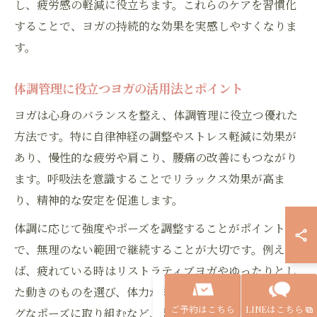
し、疲労感の軽減に役立ちます。これらのケアを習慣化
することで、ヨガの持続的な効果を実感しやすくなりま
す。
体調管理に役立つヨガの活用法とポイント
ヨガは心身のバランスを整え、体調管理に役立つ優れた
方法です。特に自律神経の調整やストレス軽減に効果が
あり、慢性的な疲労や肩こり、腰痛の改善にもつながり
ます。呼吸法を意識することでリラックス効果が高ま
り、精神的な安定を促進します。
体調に応じて強度やポーズを調整することがポイント
で、無理のない範囲で継続することが大切です。例え
ば、疲れている時はリストラティブヨガやゆったりとし
た動きのものを選び、体力がある時は少しチャレンジン
ご予約はこちら
LINEはこちら
グなポーズに取り組むなど、柔軟に対応しましょう。こ