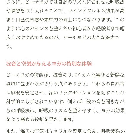
さらに、ビーチヨガでは自然のリズムに合わせた呼吸法
砂浜でのヨガに適したマットや小物選び
や瞑想を取り入れることで、マインドフルネス効果が高
日差し対策とヨガの安全な楽しみ方
まり自己受容感や集中力の向上にもつながります。この
ヨガ初心者が安心できる事前のポイント
ように心のバランスを整えたい初心者から経験者まで幅
無理なく続くヨガ生活に役立つコツ
広くおすすめできるのが、ビーチヨガの大きな魅力で
ヨガを習慣化するための続ける工夫
す。
ビーチヨガを無理なく継続するコツ
波音と空気が与えるヨガの特別な体験
ライフスタイルに合うヨガの頻度を提案
ビーチヨガの特徴は、波音のリズミカルな響きと新鮮な
ヨガを日常に取り入れるタイミングの見極
海風に包まれながら行う点にあります。これらの自然音
め
は脳波を安定させ、深いリラクゼーションを促すことが
気分転換とヨガの上手な組み合わせ方
科学的にも示されています。例えば、波の音を聞きなが
ビーチヨガを健康習慣にするための方法
らの呼吸法は、呼吸のリズムを整えやすく、ヨガの効果
ビーチヨガを無理なく習慣化するポイント
をより高める役割を果たします。
ヨガの効果を最大化する取り入れ方
また、海辺の空気はミネラルを豊富に含み、呼吸器系の