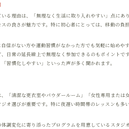
由
男性も通えるヨガクラス選びのヒント
ている理由は、「無理なく生活に取り入れやすい」点にあ
ホットヨガのメリットと注意点を解説
セスの良さが魅力です。特に初心者にとっては、移動の負
ヨガの頻度と生活リズムのバランス方法
初心者でも安心な中目黒ヨガ体験の流れ
に自信がない方や運動習慣がなかった方でも気軽に始めや
ヨガ初心者におすすめ体験レッスンの流れ
ど、日常の延長線上で無理なく参加できるのもポイントで
中目黒で受けられるヨガ体験の魅力
」「習慣化しやすい」といった声が多く聞かれます。
体験時の不安を解消するポイントまとめ
予約から参加までのヨガ体験ステップ
体調に合わせたヨガ体験の選び方
は、「清潔な更衣室やパウダールーム」「女性専用または
ヨガの服装や持ち物に迷った時の安心ポイント
タジオ選びが重要です。特に夜遅い時間帯のレッスンも多
ヨガ体験でNGな服装と選び方のコツ
ヨガに必要な持ち物チェックリスト
の体調変化に寄り添ったプログラムを用意しているスタジ