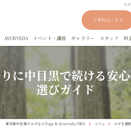
ヨ
ご予約はこちら
AYURVEDA
イベント・講座
ギャラリー
スタッフ
料
rYOGAスタジオクラス
アーユルヴェーダ実践マスター講座－応用編
ヨーガニドラー
帰りに中目黒で続ける安心
rYOGAパーソナルクラス
アーユルヴェーダ実践集中講座ー基礎編
YOGAファスティング講座
選びガイド
！眠活！オンラインYOGA
アーユルヴェーダカウンセリング
月YOGA
でもYOGA
上馬塲和夫先生の講座
東京都中目黒のヨガならYoga & Ayurveda OMA
コラム
ヨガを通