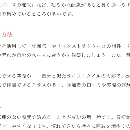
季節に合わせたヨガ服装の選び方
スペースの確保」など、細やかな配慮があると長く通いや
汗対策グッズで快適なヨガ体験を実現
判を集めているところが多いです。
ヨガ初心者が気をつけたいマナー集
無理なく通えるヨガの選び方実践ガイド
る方法
自分に合うヨガスタジオの見極め方
ンを活用して「雰囲気」や「インストラクターとの相性」
女性・男性問わず通いやすい理由とは
の流れが自分のペースに合うかを観察しましょう。また、
ヨガの受講条件やクラス内容の比較法
設備やアクセスが快適なヨガ選びの基準
スできる空間か」「自分と似たライフスタイルの人が多い
お問い合わせはこちら
ホットヨガと通常ヨガの違いを解説
約で体験できるクラスが多く、参加者の口コミや実際の体
自分らしく疲れを癒すヨガ習慣の始め方
ヨガで体調と姿勢を改善するポイント
え
仕事や通学後に癒されるヨガの魅力
無理のない頻度で始める」ことが成功の第一歩です。最初か
無理せず続くヨガ習慣化の秘訣
続きしやすくなります。慣れてきたら徐々に回数を増やす