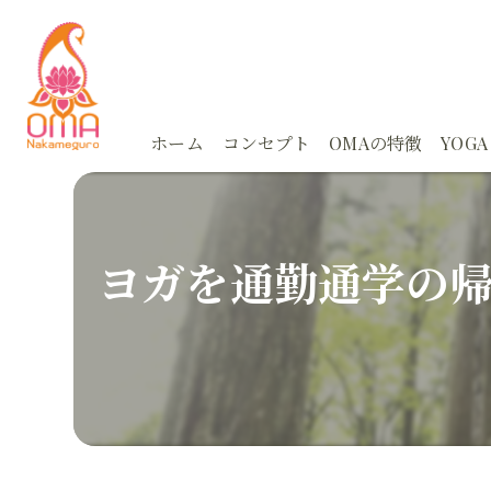
ホーム
コンセプト
OMAの特徴
YOGA
体験
Ayu
ヨガを通勤通学の
スタジオ
Ayu
アーユルヴェーダ
朝活
カウンセリング
どこ
オンライン