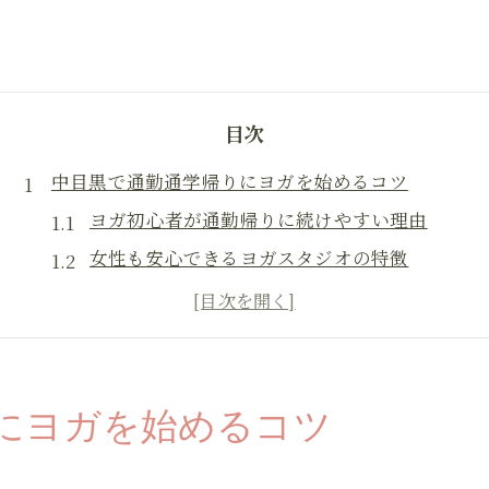
目次
中目黒で通勤通学帰りにヨガを始めるコツ
ヨガ初心者が通勤帰りに続けやすい理由
女性も安心できるヨガスタジオの特徴
ヨガ体験で自分に合う雰囲気を見極める方法
ヨガを習慣化するための始め方と心構え
週に何回が続けやすいヨガ頻度の考え方
仕事帰りに最適なヨガの続け方を案内
にヨガを始めるコツ
ヨガを仕事帰りに無理なく通う工夫
体験レッスンから始めるヨガ継続のコツ