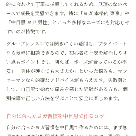
的に合わせて丁寧に指導してくれるため、無理のないペ
ガ習慣
ースで成長を実感できます。特に「ヨガ 本格的 東京」や
ヨガを通じて癒しあふれる目黒区の暮らし
「中目黒 ヨガ 男性」といった多様なニーズにも対応しや
へ
すいのが特徴です。
代官山や中目黒で静けさ満喫のヨガ時間
グループレッスンでは聞きにくい疑問も、プライベート
代官山・中目黒で叶う静寂なヨガの魅力
なら気軽に相談できるので、初心者の不安を解消しやす
プライベートヨガで集中力が高まる理由
い点もポイントです。例えば「ポーズが合っているか不
静けさを活かしたヨガ時間の過ごし方提案
安」「身体が硬くても大丈夫か」といった悩みも、マン
自分らしい健康習慣をヨガで手に入れる方
ツーマンなら的確なアドバイスがもらえます。失敗例と
法
して、自己流で始めて痛みを感じた経験がある方も、個
目黒区で癒しを感じるヨガ体験のポイント
別指導で正しい方法を学ぶことで安全に楽しめます。
ヨガを通じて目黒区の日常に癒しを添える
自分に合ったヨガ習慣を中目黒で作るコツ
ヨガが目黒区の生活に与える癒し効果とは
自分に合ったヨガ習慣を中目黒で作るためには、まず無
プライベートヨガで感じる心身のリラック