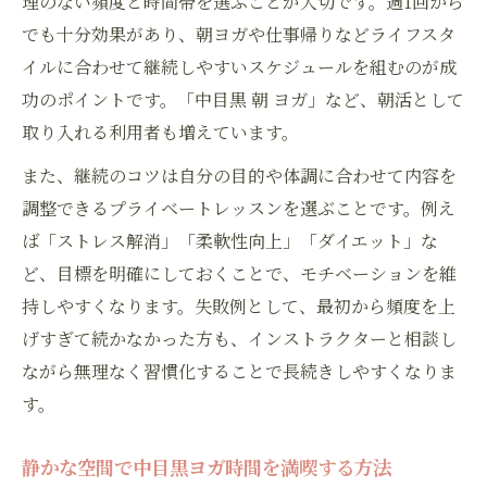
理のない頻度と時間帯を選ぶことが大切です。週1回から
ス体験
でも十分効果があり、朝ヨガや仕事帰りなどライフスタ
中目黒で始める健康的なヨガライフの魅力
イルに合わせて継続しやすいスケジュールを組むのが成
朝や休日におすすめのヨガ習慣の取り入れ
功のポイントです。「中目黒 朝 ヨガ」など、朝活として
方
取り入れる利用者も増えています。
ヨガで毎日をリセットする簡単なステップ
また、継続のコツは自分の目的や体調に合わせて内容を
朝のひとときに中目黒ヨガで心身リセット
調整できるプライベートレッスンを選ぶことです。例え
中目黒の朝ヨガで一日を気持ちよくスター
ば「ストレス解消」「柔軟性向上」「ダイエット」な
ト
ど、目標を明確にしておくことで、モチベーションを維
ヨガで心と体をリフレッシュする朝の習慣
持しやすくなります。失敗例として、最初から頻度を上
プライベートヨガが朝活に最適な理由を解
げすぎて続かなかった方も、インストラクターと相談し
説
ながら無理なく習慣化することで長続きしやすくなりま
静かな朝に集中できるヨガ時間の過ごし方
す。
健康習慣に役立つ中目黒ヨガの新提案
静かな空間で中目黒ヨガ時間を満喫する方法