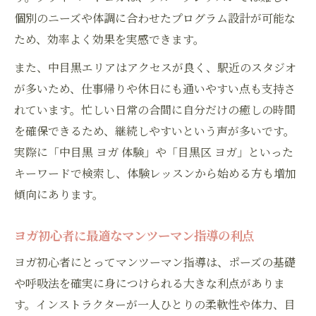
プライベートヨガが健康習慣の第一歩にな
個別のニーズや体調に合わせたプログラム設計が可能な
る理由
ため、効率よく効果を実感できます。
静かな環境で集中できる中目黒ヨガ体験の
また、中目黒エリアはアクセスが良く、駅近のスタジオ
特徴
が多いため、仕事帰りや休日にも通いやすい点も支持さ
ヨガで日々の疲れを癒す目黒区のおすすめ
れています。忙しい日常の合間に自分だけの癒しの時間
習慣
を確保できるため、継続しやすいという声が多いです。
自分らしい健康習慣はヨガから始めよう
実際に「中目黒 ヨガ 体験」や「目黒区 ヨガ」といった
キーワードで検索し、体験レッスンから始める方も増加
ヨガで自分のペースを守りながら健康習慣
傾向にあります。
づくり
中目黒のプライベートヨガで習慣化を目指
ヨガ初心者に最適なマンツーマン指導の利点
す方法
ヨガ初心者にとってマンツーマン指導は、ポーズの基礎
初心者でも継続しやすいヨガのポイント解
や呼吸法を確実に身につけられる大きな利点がありま
説
す。インストラクターが一人ひとりの柔軟性や体力、目
代官山・中目黒エリアで静けさを味わうヨ