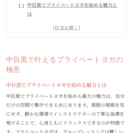
中目黒でプライベートヨガを始める魅力と
は
ヨガ初心者に最適なマンツーマン指導の利
点
自分に合ったヨガ習慣を中目黒で作るコツ
静かな空間で中目黒ヨガ時間を満喫する方
中目黒で叶えるプライベートヨガの
法
極意
目黒区の日常にヨガを取り入れて癒される
理由
中目黒でプライベートヨガを始める魅力とは
ヨガ初心者でも安心なマンツーマン体験
中目黒でプライベートヨガを始める最大の魅力は、自分
ヨガ初心者が安心して始められる中目黒の
だけの空間で集中できる点にあります。周囲の視線を気
魅力
にせず、静かな環境でインストラクターの丁寧な指導を
マンツーマンヨガで身につく正しいポーズ
受けることで、心身ともにリラックスできるのが特徴で
と呼吸法
す。プライベートヨガは、グループレッスンでは難しい