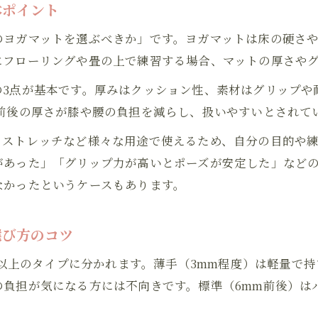
本ポイント
膝や腰の痛みを軽減するヨガマット厚さの選び方
のヨガマットを選ぶべきか」です。ヨガマットは床の硬さ
ヨガ初心者が知っておきたい厚みごとの違い
にフローリングや畳の上で練習する場合、マットの厚さや
自宅ヨガに合う厚さとグリップ力のバランス
の3点が基本です。厚みはクッション性、素材はグリップや
自宅ヨガを充実させる厚手マット活用術
前後の厚さが膝や腰の負担を減らし、扱いやすいとされて
ヨガ練習で厚手マットを選ぶべき場面とは
、ストレッチなど様々な用途で使えるため、自分の目的や
自宅ヨガで活躍するおすすめ厚手マット紹介
があった」「グリップ力が高いとポーズが安定した」など
厚手ヨガマットが快適さを高める理由とは
なかったというケースもあります。
ヨガマット厚手を使った自宅トレーニングのポイン
厚手タイプのヨガマットで痛みを予防する方法
選び方のコツ
滑りや痛みを防ぐヨガマットの使いこなし方
mm以上のタイプに分かれます。薄手（3mm程度）は軽量で
ヨガマットで滑りを防ぐための選び方と工夫
の負担が気になる方には不向きです。標準（6mm前後）は
痛みを感じにくいヨガマットの使い方のコツ