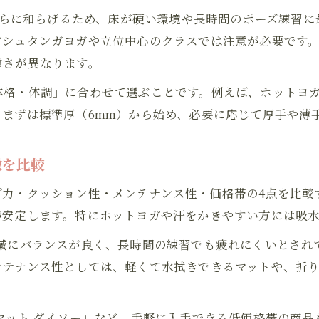
ヨガラグやタオルを活用した快適な練習方法
をさらに和らげるため、床が硬い環境や長時間のポーズ練習
ヨガ初心者が知っておきたいマットの手入れ法
シュタンガヨガや立位中心のクラスでは注意が必要です。ヨ
グリップ力を高めるヨガマット活用テクニック
重さが異なります。
ホットヨガにも使えるマット選定の極意
体格・体調」に合わせて選ぶことです。例えば、ホットヨ
ホットヨガ用マットの選び方とおすすめポイント
まずは標準厚（6mm）から始め、必要に応じて厚手や薄
ヨガマットとホットヨガマットの違いを解説
汗対策に最適なヨガラグやタオルの活用術
徴を比較
ホットヨガに合う厚さと滑り止め機能の重要性
プ力・クッション性・メンテナンス性・価格帯の4点を比較
お問い合わせはこちら
ヨガ初心者が知るべきホットヨガ専用マットの特徴
が安定します。特にホットヨガや汗をかきやすい方には吸
折りたたみタイプなど機能別ヨガマット比較
減にバランスが良く、長時間の練習でも疲れにくいとされ
折りたたみヨガマットの便利な使い方と特徴
ンテナンス性としては、軽くて水拭きできるマットや、折
ヨガ初心者向け機能別マットの選び方ガイド
持ち運びやすいヨガマットのメリットを解説
マット ダイソー」など、手軽に入手できる低価格帯の商