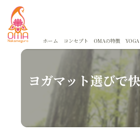
ホーム
コンセプト
OMAの特徴
YOGA
体験
Ayu
ヨガマット選びで
スタジオ
Ayu
アーユルヴェーダ
朝活
カウンセリング
どこ
オンライン