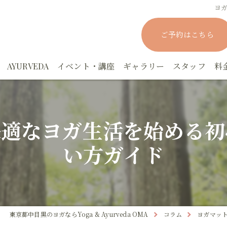
ヨ
ご予約はこちら
AYURVEDA
イベント・講座
ギャラリー
スタッフ
料
rYOGAスタジオクラス
アーユルヴェーダ実践マスター講座－応用編
ヨーガニドラー
快適なヨガ生活を始める初
rYOGAパーソナルクラス
アーユルヴェーダ実践集中講座ー基礎編
YOGAファスティング講座
い方ガイド
！眠活！オンラインYOGA
アーユルヴェーダカウンセリング
月YOGA
でもYOGA
上馬塲和夫先生の講座
東京都中目黒のヨガならYoga & Ayurveda OMA
コラム
ヨガマッ