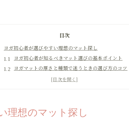
目次
ヨガ初心者が選びやすい理想のマット探し
ヨガ初心者が知るべきマット選びの基本ポイント
ヨガマットの厚さと種類で迷うときの選び方のコツ
ヨガと相性が良いおすすめマットの特徴を比較
ヨガマットとトレーニングマットの違いを解説
ヨガマットなしでも始められる練習環境の工夫
快適な練習に向けたヨガマット厚さの選び方
い理想のマット探し
ヨガに最適なマット厚さは何ミリが目安か
ヨガマット厚手タイプのメリットと使い方ガイド