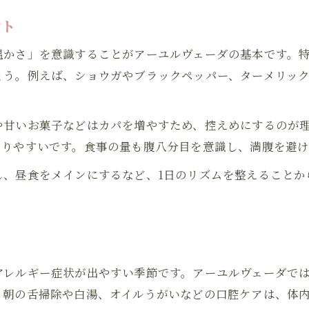
ヴァータ体質でも実践しやすい春のケア
ント
アーユルヴェーダ式セルフケアの変化と気付き
温かさ」を意識することがアーユルヴェーダの基本です。
ょう。例えば、ショウガやブラックペッパー、ターメリッ
や甘いお菓子などはカパを増やすため、控えめにするのが
なりやすいです。食事の量も腹八分目を意識し、満腹を避
し、昼食をメインにするなど、1日のリズムを整えることか
。
アレルギー症状が出やすい季節です。アーユルヴェーダで
、朝の舌掃除や白湯、オイルうがいなどの口腔ケアは、体