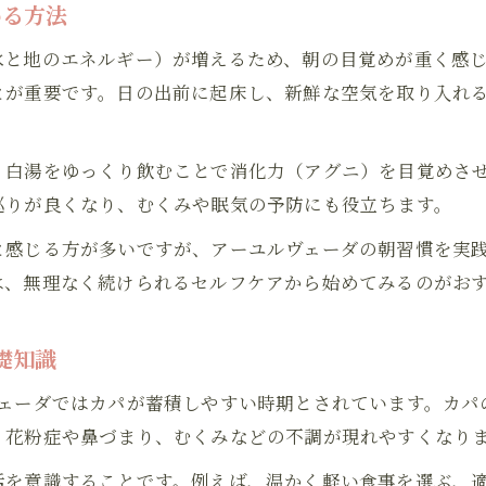
める方法
春におすすめアーユルヴェーダ的運動習慣
水と地のエネルギー）が増えるため、朝の目覚めが重く感
ヴァータ体質を意識した春のセルフケア提案
とが重要です。日の出前に起床し、新鮮な空気を取り入れ
アーユルヴェーダで花粉症を快適に乗り切る方法
重さを感じる春こそアーユルヴェーダ実践
、白湯をゆっくり飲むことで消化力（アグニ）を目覚めさ
アーユルヴェーダで春のだるさをリセットしよう
巡りが良くなり、むくみや眠気の予防にも役立ちます。
カパ過剰時に役立つアーユルヴェーダの知恵
と感じる方が多いですが、アーユルヴェーダの朝習慣を実践
むくみに悩む春もアーユルヴェーダで解消
は、無理なく続けられるセルフケアから始めてみるのがお
アーユルヴェーダ的春のデトックス習慣のすすめ
3月に最適なアーユルヴェーダ式セルフマッサージ
礎知識
春の変わり目を楽に乗り切る秘訣とは
ヴェーダではカパが蓄積しやすい時期とされています。カパ
アーユルヴェーダで春の変化に柔軟に対応
、花粉症や鼻づまり、むくみなどの不調が現れやすくなり
ヴァータ体質とカパの関係を春に見直す
活を意識することです。例えば、温かく軽い食事を選ぶ、