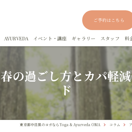
ご予約はこちら
AYURVEDA
イベント・講座
ギャラリー
スタッフ
料
rYOGAスタジオクラス
アーユルヴェーダ実践マスター講座－応用編
ヨーガニドラー
で春の過ごし方とカパ軽減
rYOGAパーソナルクラス
アーユルヴェーダ実践集中講座ー基礎編
YOGAファスティング講座
ド
！眠活！オンラインYOGA
アーユルヴェーダカウンセリング
月YOGA
でもYOGA
上馬塲和夫先生の講座
東京都中目黒のヨガならYoga & Ayurveda OMA
コラム