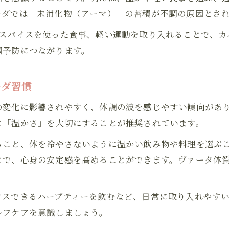
春の自律神経を整えるアーユルヴェーダ習慣
ーダでは「未消化物（アーマ）」の蓄積が不調の原因とさ
3月の気温変化に強くなるケア方法
やスパイスを使った食事、軽い運動を取り入れることで、カ
アーユルヴェーダで春の不調を予防しよう
調予防につながります。
季節の巡りにあわせたセルフケアのすすめ
アーユルヴェーダで季節ごとのセルフケア実践
ーダ習慣
春のドーシャバランスを整える生活習慣
の変化に影響されやすく、体調の波を感じやすい傾向があ
3月に意識したいアーユルヴェーダ的ケア
と「温かさ」を大切にすることが推奨されています。
ヴァータ体質別の春のセルフケアポイント
お問い合わせはこちら
ること、体を冷やさないように温かい飲み物や料理を選ぶ
アーユルヴェーダで体調の波を穏やかに保つ
とで、心身の安定感を高めることができます。ヴァータ体
カパを軽減する春の過ごし方体験記
アーユルヴェーダでカパを軽減した体験談
クスできるハーブティーを飲むなど、日常に取り入れやす
春の重だるさをアーユルヴェーダで克服した日々
ルフケアを意識しましょう。
3月のアーユルヴェーダ的実践レポート