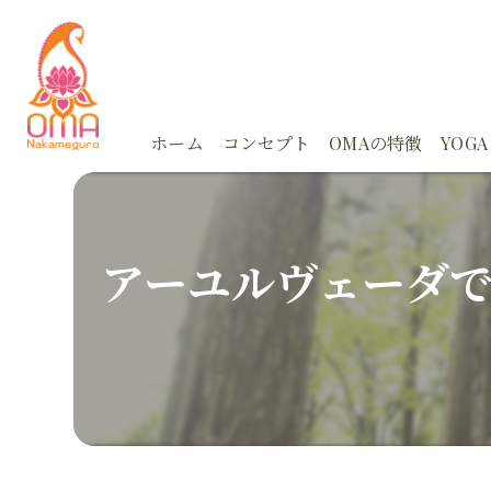
ホーム
コンセプト
OMAの特徴
YOGA
体験
Ayu
アーユルヴェーダ
スタジオ
Ayu
アーユルヴェーダ
朝活
カウンセリング
どこ
オンライン