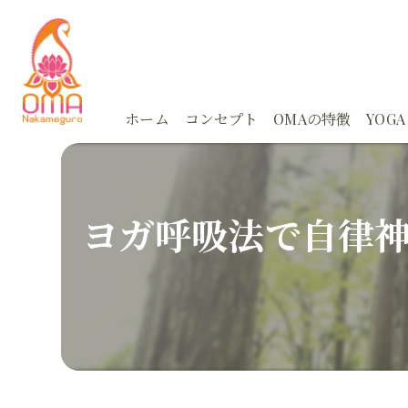
ホーム
コンセプト
OMAの特徴
YOGA
体験
Ayu
ヨガ呼吸法で自律
スタジオ
Ayu
アーユルヴェーダ
朝活
カウンセリング
どこ
オンライン