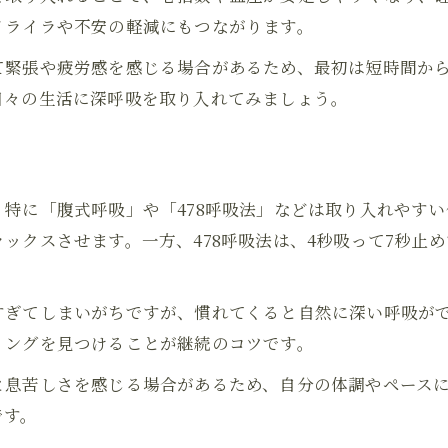
ストレス対策におすすめのヨガ呼吸法一覧
イライラや不安の軽減にもつながります。
ヨガ呼吸法で自律神経を整える実践例
て緊張や疲労感を感じる場合があるため、最初は短時間か
ヨガ初心者もできるストレス軽減呼吸法
日々の生活に深呼吸を取り入れてみましょう。
初心者が知っておきたい腹式呼吸のポイント
ヨガ呼吸法初心者向け腹式呼吸のコツ
ヨガで学ぶ腹式呼吸の基本と効果
特に「腹式呼吸」や「478呼吸法」などは取り入れやす
初心者が安心して始めるヨガ腹式呼吸法
ックスさせます。一方、478呼吸法は、4秒吸って7秒止
ヨガ呼吸法で腹式呼吸を習得する方法
お問い合わせはこちら
腹式呼吸で自律神経を整えるヨガの秘訣
すぎてしまいがちですが、慣れてくると自然に深い呼吸が
危険性も抑えるヨガ呼吸の正しい実践方法
ミングを見つけることが継続のコツです。
ヨガ呼吸法の危険性と安全な実践ポイント
と息苦しさを感じる場合があるため、自分の体調やペース
初心者が避けたいヨガ呼吸法の注意点
です。
ヨガ呼吸法の正しいやり方と危険回避策