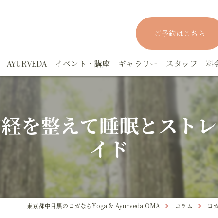
ご予約はこちら
AYURVEDA
イベント・講座
ギャラリー
スタッフ
料
rYOGAスタジオクラス
アーユルヴェーダ実践マスター講座－応用編
ヨーガニドラー
神経を整えて睡眠とストレ
rYOGAパーソナルクラス
アーユルヴェーダ実践集中講座ー基礎編
YOGAファスティング講座
イド
！眠活！オンラインYOGA
アーユルヴェーダカウンセリング
月YOGA
でもYOGA
上馬塲和夫先生の講座
東京都中目黒のヨガならYoga & Ayurveda OMA
コラム
ヨ