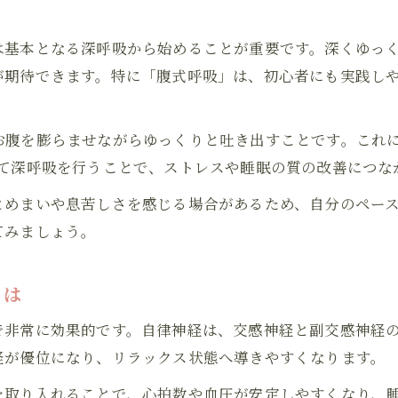
自律神経に効くヨガ呼吸法の基本ステップ
は基本となる深呼吸から始めることが重要です。深くゆっ
ヨガ呼吸法でリラックスを深めるコツ
が期待できます。特に「腹式呼吸」は、初心者にも実践し
ヨガ初心者が自律神経を整える呼吸法
寝る前のリラックスに最適な呼吸法をご紹介
お腹を膨らませながらゆっくりと吐き出すことです。これ
寝る前のヨガ呼吸法で快眠を目指すコツ
して深呼吸を行うことで、ストレスや睡眠の質の改善につな
ヨガ呼吸法が寝る前の自律神経に効く理由
とめまいや息苦しさを感じる場合があるため、自分のペー
リラックス重視のヨガ呼吸法を夜に実践
てみましょう。
ヨガ呼吸法で睡眠の質を高める方法
寝る前に適したヨガ呼吸法一覧と選び方
とは
ヨガでストレスが和らぐ呼吸の基本とは
で非常に効果的です。自律神経は、交感神経と副交感神経
ストレス緩和に役立つヨガ呼吸法の基本
経が優位になり、リラックス状態へ導きやすくなります。
ヨガ呼吸法で心身のリラックスを促す方法
を取り入れることで、心拍数や血圧が安定しやすくなり、