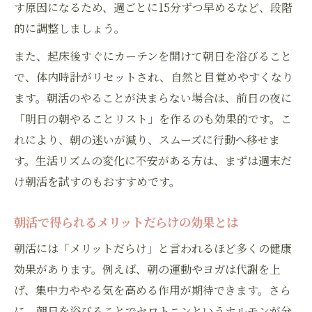
す原因になるため、週ごとに15分ずつ早めるなど、段階
朝の活力を引き出すおすすめの活動例
的に調整しましょう。
朝活で活力を得るおすすめ活動例とは
また、起床後すぐにカーテンを開けて朝日を浴びること
健康的な朝活やることランキング紹介
で、体内時計がリセットされ、自然と目覚めやすくなり
朝活で何をすればいいか迷わないコツ
ます。朝活のやることが決まらない場合は、前日の夜に
朝活やることない時の簡単実践アイデア
「明日の朝やることリスト」を作るのも効果的です。こ
毎朝続く朝活活動で得られる効果と魅力
れにより、朝の迷いが減り、スムーズに行動へ移せま
朝活のメリットとデメリットを徹底解説
す。生活リズムの変化に不安がある方は、まずは週末だ
け朝活を試すのもおすすめです。
朝活メリットだらけの理由と実感ポイント
朝活メリットデメリットをわかりやすく整
朝活で得られるメリットだらけの効果とは
理
朝活には「メリットだらけ」と言われるほど多くの健康
健康と両立する朝活の注意点を解説
効果があります。例えば、朝の運動やヨガは代謝を上
朝活による生活リズム変化と心身への影響
げ、集中力ややる気を高める作用が期待できます。さら
朝活とは何かメリットデメリットから考察
に、朝日を浴びることでセロトニンというホルモンが分