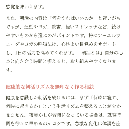
方
感覚を味わえます。
朝活メリットデメリットを科学的に解説
また、朝活の内容は「何をすればいいのか」と迷いがち
朝活やること選びで健康的なスタートを切
ですが、運動やヨガ、読書、軽いストレッチなど、続け
る
やすいものから選ぶのがポイントです。特にアーユルヴ
朝活とは何か最新の視点で見直そう
ェーダやヨガの呼吸法は、心地よい目覚めをサポート
健康維持に役立つ朝活の新常識ポイント集
し、1日の活力を高めてくれます。「朝活とは」自分の心
朝活の効果を高める理想的な睡眠スケジュール
身と向き合う時間と捉えると、取り組みやすくなりま
朝活に最適な睡眠スケジュールの作り方
す。
朝活何時に寝るが健康維持のカギとなる理
健康的な朝活リズムを無理なく作る秘訣
由
健康を意識した朝活を続けるには、まず「何時に寝て、
朝活の効果を最大化する睡眠の質向上法
何時に起きるか」という生活リズムを整えることが欠か
健康的な朝活には寝る時間と起きる時間が
せません。夜更かしが習慣になっている場合は、就寝時
重要
間を徐々に早めるのがコツです。急激な変化は体調を崩
朝活続けるための理想的な就寝起床ルール