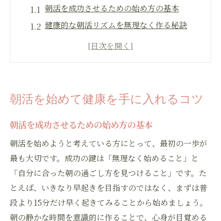
朝活を成功させるための始め方の基本
健康的な朝活リズムを無理なく作る秘訣
朝活で得られるメリットだらけの効果とは
朝活を始めて変わる生活リズムの実例紹介
朝活の健康効果を実感するコツとポイント
無理なく続く朝活習慣で毎日が変わる理由
朝活を始めて健康を手に入れるコツ
無理のない朝活習慣が続く理由と実践法
朝活を成功させるための始め方の基本
朝活の頻度と成果を高めるコツを解説
朝活何時起きがベストか体験談から学ぶ
朝活を始めようと考えている方にとって、最初の一歩が
最も大切です。成功の鍵は「無理なく始めること」と
朝活が毎日に与える生活リズム改善効果
「自分に合った朝の過ごし方を見つけること」です。た
朝活効果データから見る健康の変化とは
とえば、いきなり早起きを目指すのではなく、まずは普
健康志向の人が選ぶ朝活の新常識とは
段より15分だけ早く起きてみることから始めましょう。
健康志向の朝活新常識と効果的な取り入れ
朝の静かな時間を意識的に作ることで、心身が目覚める