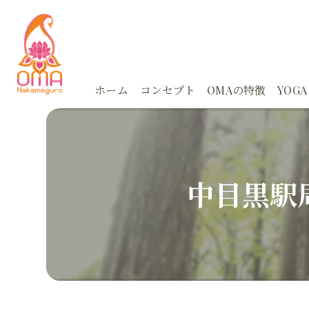
ホーム
コンセプト
OMAの特徴
YOGA
体験
Ayu
スタジオ
Ayu
中目黒駅
アーユルヴェーダ
朝活
カウンセリング
どこ
オンライン