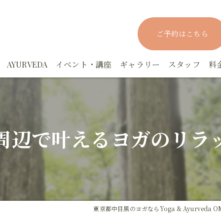
ご予約はこちら
AYURVEDA
イベント・講座
ギャラリー
スタッフ
料
rYOGAスタジオクラス
アーユルヴェーダ実践マスター講座－応用編
ヨーガニドラー
rYOGAパーソナルクラス
アーユルヴェーダ実践集中講座ー基礎編
YOGAファスティング講座
周辺で叶えるヨガのリラ
！眠活！オンラインYOGA
アーユルヴェーダカウンセリング
月YOGA
でもYOGA
上馬塲和夫先生の講座
東京都中目黒のヨガならYoga & Ayurveda O