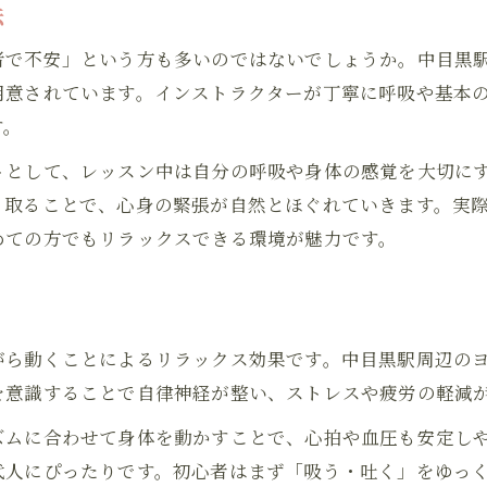
法
仕事帰りにもおすすめのヨガリラックス時間
者で不安」という方も多いのではないでしょうか。中目黒
ヨガならではの癒し効果を日々の生活に
用意されています。インストラクターが丁寧に呼吸や基本
中目黒駅周辺で叶う癒しのヨガ体験とは
す。
心身を整えるなら中目黒駅でヨガ時間を
トとして、レッスン中は自分の呼吸や身体の感覚を大切に
ヨガで心身を整える始めやすいポイント
り取ることで、心身の緊張が自然とほぐれていきます。実
リラックスも叶う中目黒駅ヨガの魅力
めての方でもリラックスできる環境が魅力です。
忙しい毎日にヨガでバランスを取り戻す
ヨガリラックス時間で自分と向き合う方法
り
心身のリセットに最適なヨガスタジオ環境
がら動くことによるリラックス効果です。中目黒駅周辺の
ゆったりヨガで味わう中目黒駅の新しい日常
を意識することで自律神経が整い、ストレスや疲労の軽減
ヨガで始めるゆったりした新習慣の提案
ズムに合わせて身体を動かすことで、心拍や血圧も安定し
中目黒駅周辺で見つけるヨガのリラックス空間
代人にぴったりです。初心者はまず「吸う・吐く」をゆっ