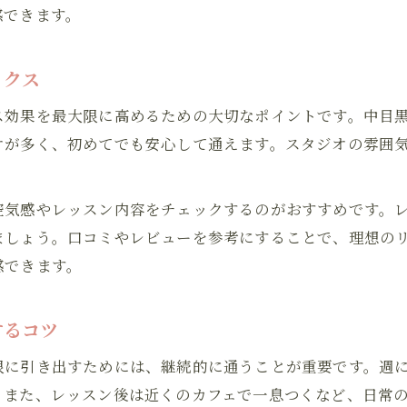
リラックス重視のヨガクラスを選ぶコツ
感できます。
日常に溶け込むヨガリラックス生活の魅力
ヨガスタジオ通いで変わる日常の過ごし方
ックス
呼吸に集中するヨガでリフレッシュしよう
ス効果を最大限に高めるための大切なポイントです。中目
ヨガ呼吸法でリラックス効果を高める秘訣
オが多く、初めてでも安心して通えます。スタジオの雰囲
呼吸を意識したヨガで心身をリフレッシュ
中目黒駅で体験できる呼吸に集中するヨガ
空気感やレッスン内容をチェックするのがおすすめです。
リラックスできるヨガ呼吸のポイント紹介
ましょう。口コミやレビューを参考にすることで、理想の
お問い合わせはこちら
深い呼吸で感じるヨガリラックスの魅力
感できます。
初心者に優しいヨガの魅力を体感してみて
ヨガ初心者でも安心のリラックスプログラム
するコツ
体験レッスンで知るヨガリラックスの魅力
限に引き出すためには、継続的に通うことが重要です。週に
優しい指導で始めるリラックスヨガ体験
。また、レッスン後は近くのカフェで一息つくなど、日常