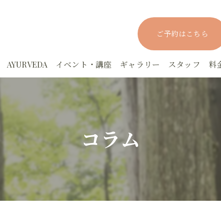
ご予約はこちら
AYURVEDA
イベント・講座
ギャラリー
スタッフ
料
rYOGAスタジオクラス
アーユルヴェーダ実践マスター講座－応用編
ヨーガニドラー
rYOGAパーソナルクラス
アーユルヴェーダ実践集中講座ー基礎編
YOGAファスティング講座
コラム
！眠活！オンラインYOGA
アーユルヴェーダカウンセリング
月YOGA
でもYOGA
上馬塲和夫先生の講座