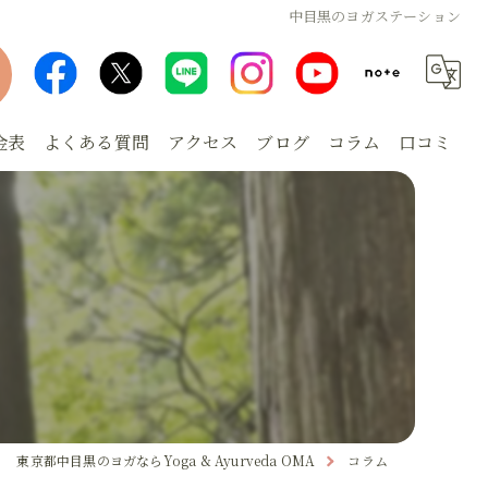
中目黒のヨガステーション
金表
よくある質問
アクセス
ブログ
コラム
口コミ
東京都中目黒のヨガならYoga & Ayurveda OMA
コラム