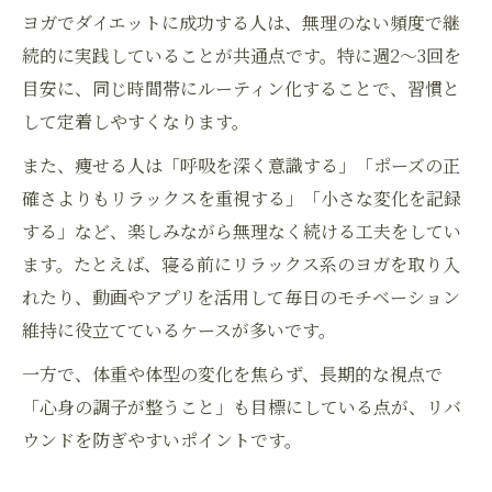
ヨガ痩せない人が見直すべきポイント
ヨガでダイエットに成功する人は、無理のない頻度で継
ポーズ選びで変わるヨガダイエット効果
続的に実践していることが共通点です。特に週2〜3回を
目安に、同じ時間帯にルーティン化することで、習慣と
ヨガダイエット効果を実感するための頻度
して定着しやすくなります。
ヨガダイエットの効果的な頻度と続け方
また、痩せる人は「呼吸を深く意識する」「ポーズの正
週何回ヨガで痩せるか実践データで検証
確さよりもリラックスを重視する」「小さな変化を記録
ヨガダイエット効果期間と頻度の関係性
する」など、楽しみながら無理なく続ける工夫をしてい
痩せるためのおすすめヨガ頻度を紹介
ます。たとえば、寝る前にリラックス系のヨガを取り入
ライフスタイル別ヨガダイエット頻度術
れたり、動画やアプリを活用して毎日のモチベーション
ビフォーアフターで見るヨガの本当の可能性
維持に役立てているケースが多いです。
ヨガダイエットのビフォーアフター徹底解説
一方で、体重や体型の変化を焦らず、長期的な視点で
実践者が語るヨガダイエット効果の変化
「心身の調子が整うこと」も目標にしている点が、リバ
ビフォーアフター画像で分かる体質改善
ウンドを防ぎやすいポイントです。
ヨガ継続で実感したダイエット効果とは