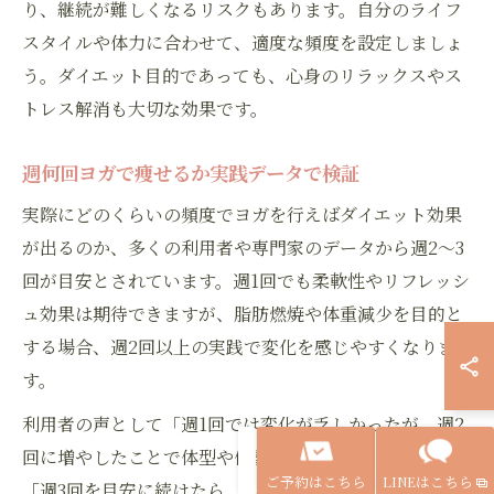
り、継続が難しくなるリスクもあります。自分のライフ
スタイルや体力に合わせて、適度な頻度を設定しましょ
う。ダイエット目的であっても、心身のリラックスやス
トレス解消も大切な効果です。
週何回ヨガで痩せるか実践データで検証
実際にどのくらいの頻度でヨガを行えばダイエット効果
が出るのか、多くの利用者や専門家のデータから週2〜3
回が目安とされています。週1回でも柔軟性やリフレッシ
ュ効果は期待できますが、脂肪燃焼や体重減少を目的と
する場合、週2回以上の実践で変化を感じやすくなりま
す。
利用者の声として「週1回では変化が乏しかったが、週2
回に増やしたことで体型や体重に明確な変化が表れた」
ご予約はこちら
LINEはこちら
「週3回を目安に続けたら、2ヶ月でウエストが引き締ま