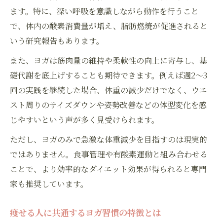
ます。特に、深い呼吸を意識しながら動作を行うこと
ヨガダイエット効果の期間と継続力の関係
で、体内の酸素消費量が増え、脂肪燃焼が促進されると
寝る前ヨガが痩せ体質に効く理由とは
いう研究報告もあります。
寝る前ヨガのダイエット効果と習慣化のコ
また、ヨガは筋肉量の維持や柔軟性の向上に寄与し、基
ツ
礎代謝を底上げすることも期待できます。例えば週2〜3
痩せるヨガポーズで代謝アップを目指す方
回の実践を継続した場合、体重の減少だけでなく、ウエ
法
スト周りのサイズダウンや姿勢改善などの体型変化を感
リラックスと脂肪燃焼を両立する夜ヨガ術
じやすいという声が多く見受けられます。
寝る前ヨガ動画で効果を感じるポイント
ただし、ヨガのみで急激な体重減少を目指すのは現実的
痩せる人が実践する寝る前ヨガ体験談
ではありません。食事管理や有酸素運動と組み合わせる
ヨガで痩せる人と痩せない人の違いに迫る
ことで、より効率的なダイエット効果が得られると専門
ヨガで痩せる人の生活習慣と考え方の違い
家も推奨しています。
ヨガダイエット効果なしの原因を徹底解説
痩せるヨガの頻度と食事管理の重要性
痩せる人に共通するヨガ習慣の特徴とは